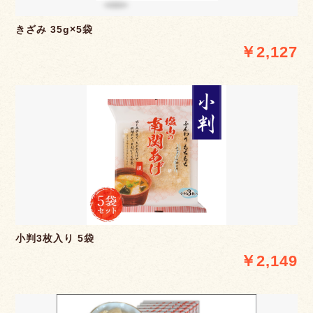
きざみ 35g×5袋
￥2,127
小判3枚入り 5袋
￥2,149