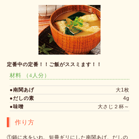
定番中の定番！！ご飯がススミます！！
材料
（4人分）
●南関あげ
大1枚
●だしの素
4g
●味噌
大さじ２杯～
作り方
①
鍋に水をいれ、短冊ギリにした南関あげ、だしの