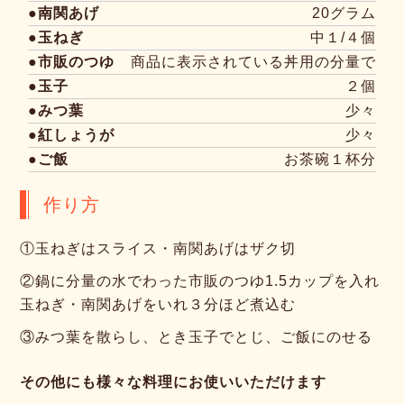
●南関あげ
20グラム
●玉ねぎ
中１/４個
●市販のつゆ
商品に表示されている丼用の分量で
●玉子
２個
●みつ葉
少々
●紅しょうが
少々
●ご飯
お茶碗１杯分
作り方
①
玉ねぎはスライス・南関あげはザク切
②
鍋に分量の水でわった市販のつゆ1.5カップを入れ
玉ねぎ・南関あげをいれ３分ほど煮込む
③
みつ葉を散らし、とき玉子でとじ、ご飯にのせる
その他にも様々な料理にお使いいただけます