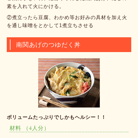
素を入れて火にかける。
②
煮立ったら豆腐、わかめ等お好みの具材を加え火
を通し味噌をとかして1煮立ちさせる
南関あげのつゆだく丼
ボリュームたっぷりでしかもヘルシー！！
材料
（4人分）