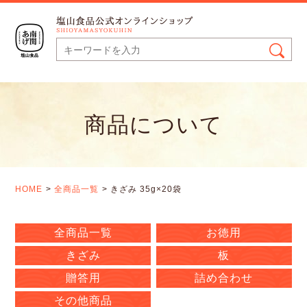
商品について
HOME
全商品一覧
きざみ 35g×20袋
全商品一覧
お徳用
きざみ
板
贈答用
詰め合わせ
その他商品